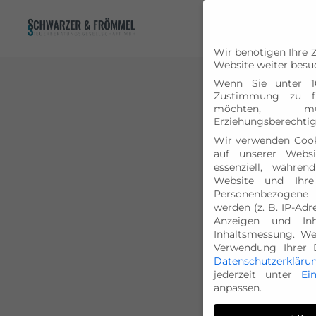
Wir benötigen Ihre 
Website weiter besu
Wenn Sie unter 1
Zustimmung zu fr
möchten, 
Erziehungsberechtig
Wir verwenden Cook
auf unserer Websi
essenziell, währen
Website und Ihre
Personenbezogene
werden (z. B. IP-Adre
Anzeigen und In
Inhaltsmessung.
We
Verwendung Ihrer D
Datenschutzerkläru
jederzeit unter
Ei
anpassen.