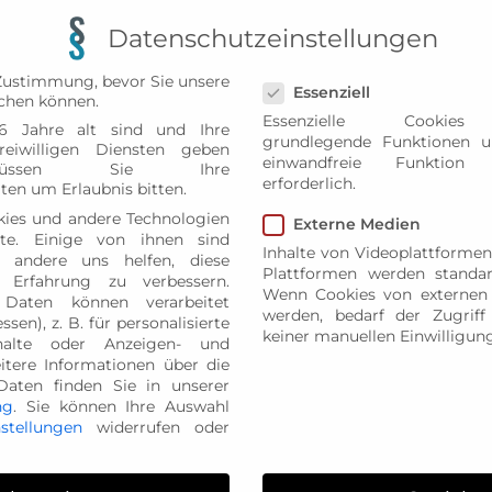
Datenschutzeinstellungen
Datenschutzeinstellungen
Zustimmung, bevor Sie unsere
Essenziell
chen können.
Essenzielle Cookies
6 Jahre alt sind und Ihre
grundlegende Funktionen u
eiwilligen Diensten geben
einwandfreie Funktion
müssen Sie Ihre
erforderlich.
ten um Erlaubnis bitten.
ies und andere Technologien
Externe Medien
te. Einige von ihnen sind
Inhalte von Videoplattformen
d andere uns helfen, diese
Plattformen werden standar
 Erfahrung zu verbessern.
Wenn Cookies von externen 
 Daten können verarbeitet
werden, bedarf der Zugriff 
ssen), z. B. für personalisierte
keiner manuellen Einwilligun
halte oder Anzeigen- und
itere Informationen über die
aten finden Sie in unserer
ng
.
Sie können Ihre Auswahl
nstellungen
widerrufen oder