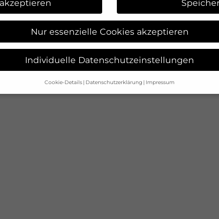
 akzeptieren
Speiche
Nur essenzielle Cookies akzeptieren
Individuelle Datenschutzeinstellungen
Cookie-Details
Datenschutzerklärung
Impressum
Datenschutzeinstellungen
ahre alt sind und Ihre Zustimmung zu freiwilligen Diensten g
erechtigten um Erlaubnis bitten.
es und andere Technologien auf unserer Website. Einige von ih
helfen, diese Website und Ihre Erfahrung zu verbessern.
Pers
werden (z. B. IP-Adressen), z. B. für personalisierte Anzei
ltsmessung.
Weitere Informationen über die Verwendung Ihrer
erklärung
.
e Übersicht über alle verwendeten Cookies. Sie können Ihre Ei
der sich weitere Informationen anzeigen lassen und so nu